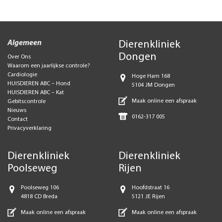
Algemeen
Dierenkliniek
Dongen
Over Ons
Waarom een jaarlijkse controle?
Cardiologie
Hoge Ham 168
HUISDIEREN ABC – Hond
5104 JM Dongen
HUISDIEREN ABC – Kat
Maak online een afspraak
Gebitscontrole
Nieuws
0162-317 005
Contact
Privacyverklaring
Dierenkliniek
Dierenkliniek
Poolseweg
Rijen
Poolseweg 106
Hoofdstraat 16
4818 CD Breda
5121 JE Rijen
Maak online een afspraak
Maak online een afspraak