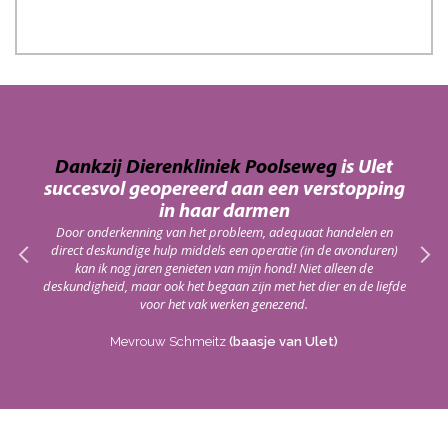
an
Dankzij Dierenkliniek Poolseweg
is Ulet
D
succesvol geopereerd aan een verstopping
haar
On
in haar darmen
red!
alt
Door onderkenning van het probleem, adequaat handelen en
m
direct deskundige hulp middels een operatie (in de avonduren)
kan ik nog jaren genieten van mijn hond! Niet alleen de
deskundigheid, maar ook het begaan zijn met het dier en de liefde
voor het vak werken genezend.
Mevrouw Schmeitz
(baasje van Ulet)