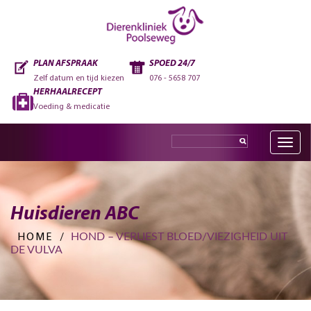
PLAN AFSPRAAK
SPOED 24/7
Zelf datum en tijd kiezen
076 - 5658 707
HERHAALRECEPT
Voeding & medicatie
Toggle
navig
Huisdieren ABC
HOND – VERLIEST BLOED/VIEZIGHEID UIT
HOME
/
DE VULVA