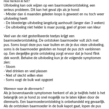
Hoe herken ik het?
Uitvloeiing kan ook wijzen op een baarmoederontsteking, een
serieus probleem. Dit kan het geval zijn als je hond:
- Minder dan 6 maanden geleden loops is geweest en nu toch weer
uitvloeiing heeft
- De bloederige uitvloeiing langdurig aanhoudt (langer dan 3 weken)
- De uitvloeiing niet helder is maar pussig, geel of groen van kleur
Veel van de niet gesteriliseerde teefjes krijgt een
baarmoederontsteking. De ontstoken baarmoeder vult zich met
pus. Soms loopt deze pus naar buiten en zie je dus vieze uitvloeiing,
soms is de baarmoeder gesloten en hoopt de pus zich vanbinnen
op. Een dergelijke grote ontsteking zorgt ervoor dat je hond flink
ziek wordt. Behalve de uitvloeiing kun je de volgende symptomen
zien:
- Sloom
- Veel drinken en veel plassen
- Niet of slecht willen eten
- Soms oogt de buik wat opgezet
Wanneer naar de dierenarts?
Als je bovenstaande symptomen herkent of als je twijfels hebt is het
belangrijk om je hond zo snel mogelijk na te laten kijken door de
dierenarts. Een baarmoederontsteking is onbehandeld erg gevaarlijk.
Als de ontstoken baarmoeder in de buik kapot gaat, lopen de pus