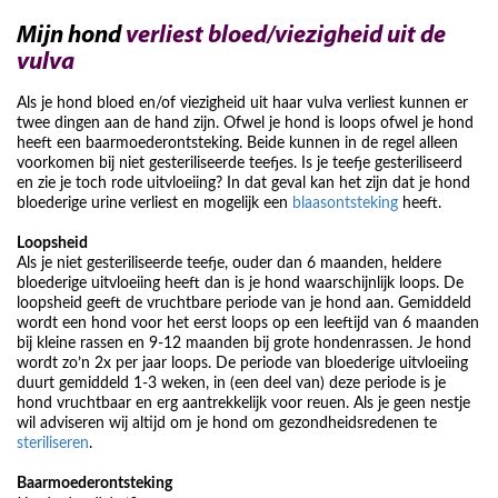
Mijn hond
verliest bloed/viezigheid uit de
vulva
Als je hond bloed en/of viezigheid uit haar vulva verliest kunnen er
twee dingen aan de hand zijn. Ofwel je hond is loops ofwel je hond
heeft een baarmoederontsteking. Beide kunnen in de regel alleen
voorkomen bij niet gesteriliseerde teefjes. Is je teefje gesteriliseerd
en zie je toch rode uitvloeiing? In dat geval kan het zijn dat je hond
bloederige urine verliest en mogelijk een
blaasontsteking
heeft.
Loopsheid
Als je niet gesteriliseerde teefje, ouder dan 6 maanden, heldere
bloederige uitvloeiing heeft dan is je hond waarschijnlijk loops. De
loopsheid geeft de vruchtbare periode van je hond aan. Gemiddeld
wordt een hond voor het eerst loops op een leeftijd van 6 maanden
bij kleine rassen en 9-12 maanden bij grote hondenrassen. Je hond
wordt zo’n 2x per jaar loops. De periode van bloederige uitvloeiing
duurt gemiddeld 1-3 weken, in (een deel van) deze periode is je
hond vruchtbaar en erg aantrekkelijk voor reuen. Als je geen nestje
wil adviseren wij altijd om je hond om gezondheidsredenen te
steriliseren
.
Baarmoederontsteking