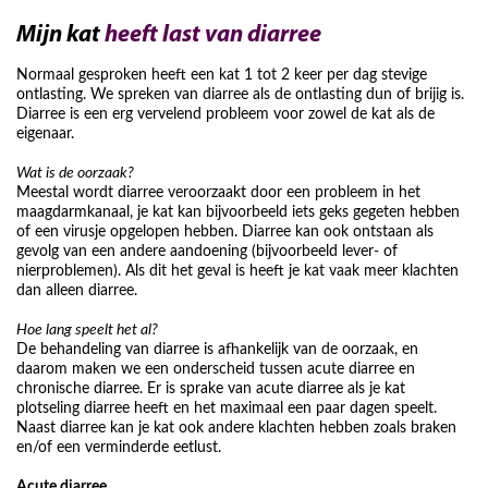
Mijn kat
heeft last van diarree
Normaal gesproken heeft een kat 1 tot 2 keer per dag stevige
ontlasting. We spreken van diarree als de ontlasting dun of brijig is.
Diarree is een erg vervelend probleem voor zowel de kat als de
eigenaar.
Wat is de oorzaak?
Meestal wordt diarree veroorzaakt door een probleem in het
maagdarmkanaal, je kat kan bijvoorbeeld iets geks gegeten hebben
of een virusje opgelopen hebben. Diarree kan ook ontstaan als
gevolg van een andere aandoening (bijvoorbeeld lever- of
nierproblemen). Als dit het geval is heeft je kat vaak meer klachten
dan alleen diarree.
Hoe lang speelt het al?
De behandeling van diarree is afhankelijk van de oorzaak, en
daarom maken we een onderscheid tussen acute diarree en
chronische diarree. Er is sprake van acute diarree als je kat
plotseling diarree heeft en het maximaal een paar dagen speelt.
Naast diarree kan je kat ook andere klachten hebben zoals braken
en/of een verminderde eetlust.
Acute diarree