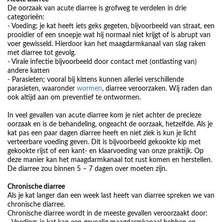
De oorzaak van acute diarree is grofweg te verdelen in drie
categorieën:
- Voeding; je kat heeft iets geks gegeten, bijvoorbeeld van straat, een
prooidier of een snoepje wat hij normaal niet krijgt of is abrupt van
voer gewisseld. Hierdoor kan het maagdarmkanaal van slag raken
met diarree tot gevolg.
- Virale infectie bijvoorbeeld door contact met (ontlasting van)
andere katten
- Parasieten; vooral bij kittens kunnen allerlei verschillende
parasieten, waaronder
wormen
, diarree veroorzaken. Wij raden dan
ook altijd aan om preventief te ontwormen.
In veel gevallen van acute diarree kom je niet achter de precieze
oorzaak en is de behandeling, ongeacht de oorzaak, hetzelfde. Als je
kat pas een paar dagen diarree heeft en niet ziek is kun je licht
verteerbare voeding geven. Dit is bijvoorbeeld gekookte kip met
gekookte rijst of een kant- en klaarvoeding van onze praktijk. Op
deze manier kan het maagdarmkanaal tot rust komen en herstellen.
De diarree zou binnen 5 – 7 dagen over moeten zijn.
Chronische diarree
Als je kat langer dan een week last heeft van diarree spreken we van
chronische diarree.
Chronische diarree wordt in de meeste gevallen veroorzaakt door: