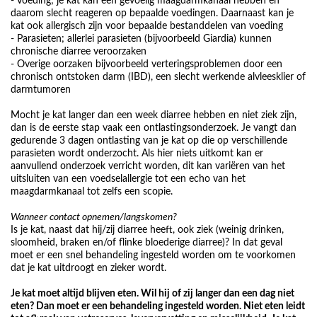
- Voeding; je kat kan een gevoelig maagdarmkanaal hebben en
daarom slecht reageren op bepaalde voedingen. Daarnaast kan je
kat ook allergisch zijn voor bepaalde bestanddelen van voeding
- Parasieten; allerlei parasieten (bijvoorbeeld Giardia) kunnen
chronische diarree veroorzaken
- Overige oorzaken bijvoorbeeld verteringsproblemen door een
chronisch ontstoken darm (IBD), een slecht werkende alvleesklier of
darmtumoren
Mocht je kat langer dan een week diarree hebben en niet ziek zijn,
dan is de eerste stap vaak een ontlastingsonderzoek. Je vangt dan
gedurende 3 dagen ontlasting van je kat op die op verschillende
parasieten wordt onderzocht. Als hier niets uitkomt kan er
aanvullend onderzoek verricht worden, dit kan variëren van het
uitsluiten van een voedselallergie tot een echo van het
maagdarmkanaal tot zelfs een scopie.
Wanneer contact opnemen/langskomen?
Is je kat, naast dat hij/zij diarree heeft, ook ziek (weinig drinken,
sloomheid, braken en/of flinke bloederige diarree)? In dat geval
moet er een snel behandeling ingesteld worden om te voorkomen
dat je kat uitdroogt en zieker wordt.
Je kat moet altijd blijven eten. Wil hij of zij langer dan een dag niet
eten? Dan moet er een behandeling ingesteld worden. Niet eten leidt