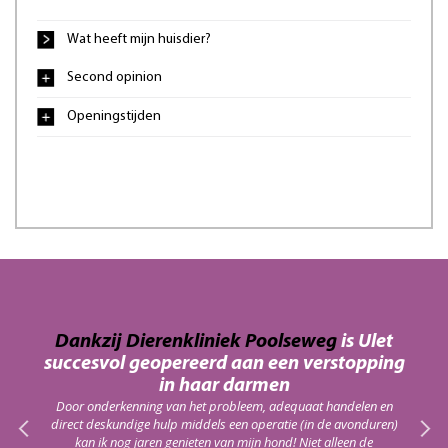
Wat heeft mijn huisdier?
Second opinion
Openingstijden
an
Dankzij Dierenkliniek Poolseweg
is Ulet
D
succesvol geopereerd aan een verstopping
haar
On
in haar darmen
red!
alt
Door onderkenning van het probleem, adequaat handelen en
m
direct deskundige hulp middels een operatie (in de avonduren)
kan ik nog jaren genieten van mijn hond! Niet alleen de