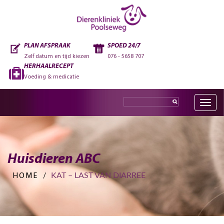
PLAN AFSPRAAK
SPOED 24/7
Zelf datum en tijd kiezen
076 - 5658 707
HERHAALRECEPT
Voeding & medicatie
Toggle
navig
Huisdieren ABC
KAT – LAST VAN DIARREE
HOME
/