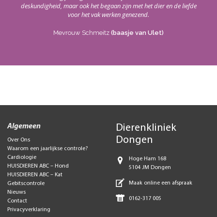
deskundigheid, maar ook het begaan zijn met het dier en de liefde
voor het vak werken genezend.
Mevrouw Schmeitz
(baasje van Ulet)
Algemeen
Dierenkliniek
Dongen
Over Ons
Waarom een jaarlijkse controle?
Cardiologie
Hoge Ham 168
HUISDIEREN ABC – Hond
5104 JM Dongen
HUISDIEREN ABC – Kat
Maak online een afspraak
Gebitscontrole
Nieuws
0162-317 005
Contact
Privacyverklaring