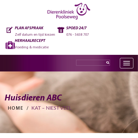
PLAN AFSPRAAK
SPOED 24/7
Zelf datum en tijd kiezen
076 - 5658 707
HERHAALRECEPT
Voeding & medicatie
Toggle
navig
Huisdieren ABC
KAT – NIEST VEEL
HOME
/