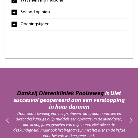
Wat heeft mijn huisdier?
Second opinion
Openingstijden
an
Dankzij Dierenkliniek Poolseweg
is Ulet
D
succesvol geopereerd aan een verstopping
haar
On
in haar darmen
red!
alt
Door onderkenning van het probleem, adequaat handelen en
m
direct deskundige hulp middels een operatie (in de avonduren)
kan ik nog jaren genieten van mijn hond! Niet alleen de
deskundigheid, maar ook het begaan zijn met het dier en de liefde
voor het vak werken genezend.