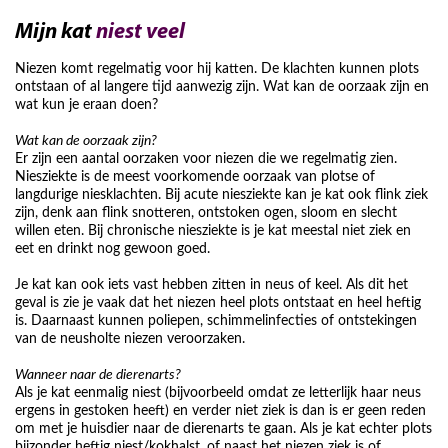
Mijn kat
niest veel
Niezen komt regelmatig voor hij katten. De klachten kunnen plots
ontstaan of al langere tijd aanwezig zijn. Wat kan de oorzaak zijn en
wat kun je eraan doen?
Wat kan de oorzaak zijn?
Er zijn een aantal oorzaken voor niezen die we regelmatig zien.
Niesziekte is de meest voorkomende oorzaak van plotse of
langdurige niesklachten. Bij acute niesziekte kan je kat ook flink ziek
zijn, denk aan flink snotteren, ontstoken ogen, sloom en slecht
willen eten. Bij chronische niesziekte is je kat meestal niet ziek en
eet en drinkt nog gewoon goed.
Je kat kan ook iets vast hebben zitten in neus of keel. Als dit het
geval is zie je vaak dat het niezen heel plots ontstaat en heel heftig
is. Daarnaast kunnen poliepen, schimmelinfecties of ontstekingen
van de neusholte niezen veroorzaken.
Wanneer naar de dierenarts?
Als je kat eenmalig niest (bijvoorbeeld omdat ze letterlijk haar neus
ergens in gestoken heeft) en verder niet ziek is dan is er geen reden
om met je huisdier naar de dierenarts te gaan. Als je kat echter plots
bijzonder heftig niest/kokhalst, of naast het niezen ziek is of