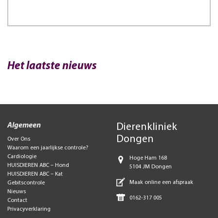
Het laatste nieuws
Algemeen
Dierenkliniek
Dongen
Over Ons
Waarom een jaarlijkse controle?
Cardiologie
Hoge Ham 168
HUISDIEREN ABC – Hond
5104 JM Dongen
HUISDIEREN ABC – Kat
Maak online een afspraak
Gebitscontrole
Nieuws
0162-317 005
Contact
Privacyverklaring