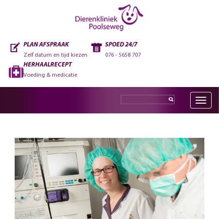
PLAN AFSPRAAK
SPOED 24/7
Zelf datum en tijd kiezen
076 - 5658 707
HERHAALRECEPT
Voeding & medicatie
Toggle
navig