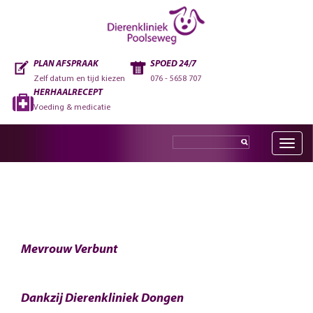
PLAN AFSPRAAK
SPOED 24/7
Zelf datum en tijd kiezen
076 - 5658 707
HERHAALRECEPT
Voeding & medicatie
Toggle
navig
Mevrouw Verbunt
Dankzij Dierenkliniek Dongen